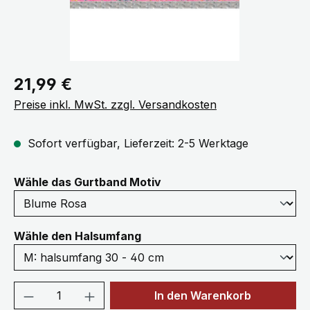
Regulärer Preis:
21,99 €
Preise inkl. MwSt. zzgl. Versandkosten
Sofort verfügbar, Lieferzeit: 2-5 Werktage
auswählen
Wähle das Gurtband Motiv
auswählen
Wähle den Halsumfang
Produkt Anzahl: Gib den gewünschten We
In den Warenkorb