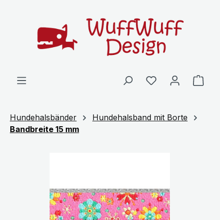
Zum Hauptinhalt springen
Ware
Hundehalsbänder
Hundehalsband mit Borte
Bandbreite 15 mm
Bildergalerie überspringen