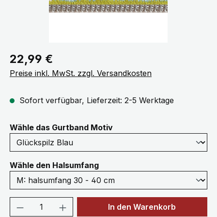
Regulärer Preis:
22,99 €
Preise inkl. MwSt. zzgl. Versandkosten
Sofort verfügbar, Lieferzeit: 2-5 Werktage
auswählen
Wähle das Gurtband Motiv
auswählen
Wähle den Halsumfang
Produkt Anzahl: Gib den gewünschten We
In den Warenkorb