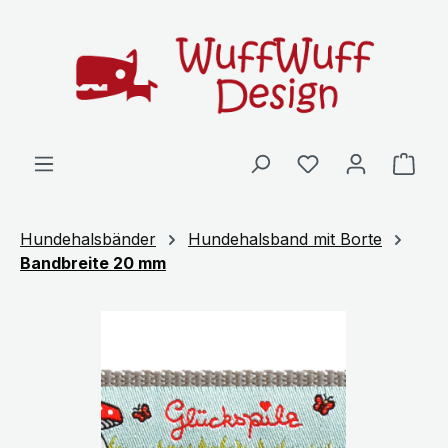
Zum Hauptinhalt springen
Ware
Hundehalsbänder
Hundehalsband mit Borte
Bandbreite 20 mm
Bildergalerie überspringen