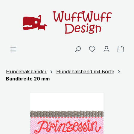
Zum Hauptinhalt springen
Ware
Hundehalsbänder
Hundehalsband mit Borte
Bandbreite 20 mm
Bildergalerie überspringen