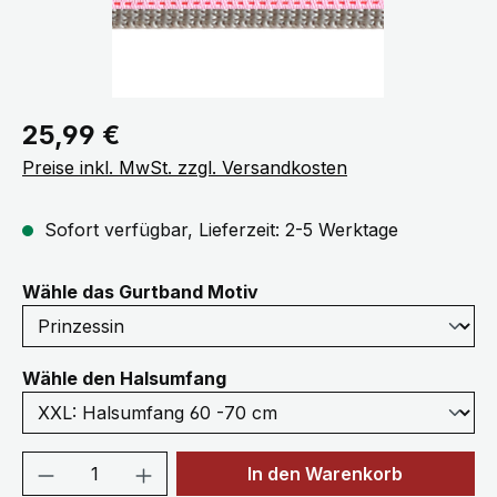
Regulärer Preis:
25,99 €
Preise inkl. MwSt. zzgl. Versandkosten
Sofort verfügbar, Lieferzeit: 2-5 Werktage
auswählen
Wähle das Gurtband Motiv
auswählen
Wähle den Halsumfang
Produkt Anzahl: Gib den gewünschten We
In den Warenkorb