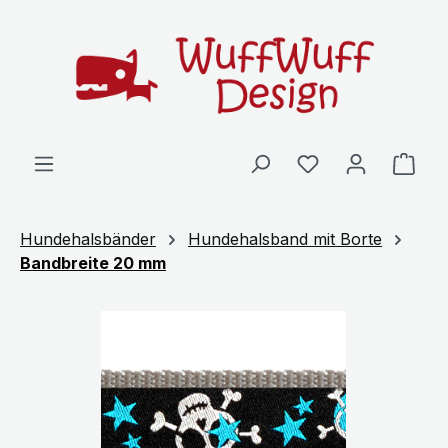
Zum Hauptinhalt springen
Ware
Hundehalsbänder
Hundehalsband mit Borte
Bandbreite 20 mm
Bildergalerie überspringen