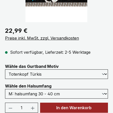
Regulärer Preis:
22,99 €
Preise inkl. MwSt. zzgl. Versandkosten
Sofort verfügbar, Lieferzeit: 2-5 Werktage
auswählen
Wähle das Gurtband Motiv
auswählen
Wähle den Halsumfang
Produkt Anzahl: Gib den gewünschten We
In den Warenkorb