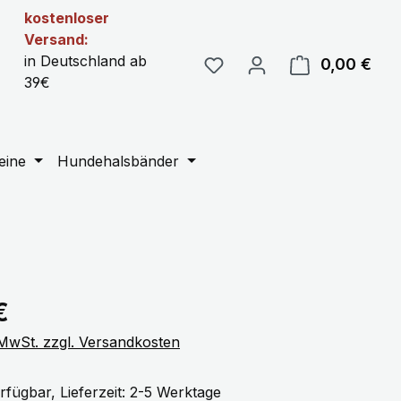
kostenloser
Versand:
in Deutschland ab
0,00 €
Ware
39€
eine
Hundehalsbänder
eis:
€
. MwSt. zzgl. Versandkosten
rfügbar, Lieferzeit: 2-5 Werktage