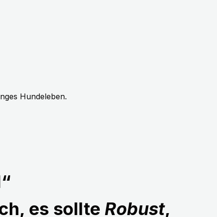
langes Hundeleben.
1“
ch, es sollte
Robust
,