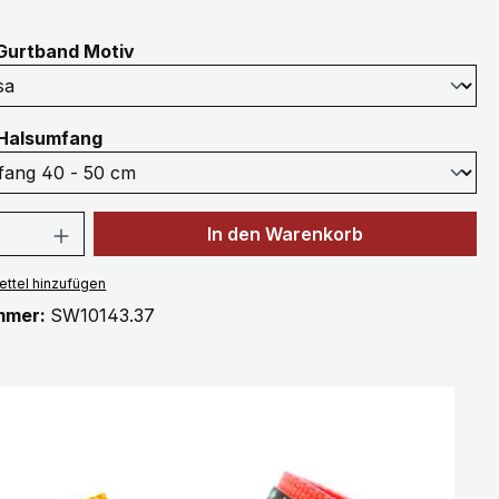
auswählen
Gurtband Motiv
auswählen
Halsumfang
 Anzahl: Gib den gewünschten Wert ein 
In den Warenkorb
ttel hinzufügen
mmer:
SW10143.37