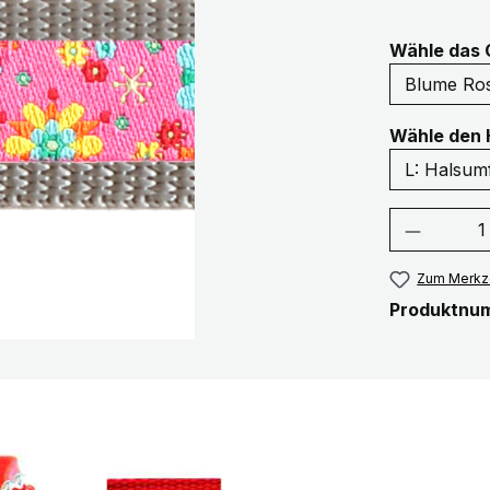
Wähle das 
Wähle den 
Produkt
Zum Merkze
Produktnu