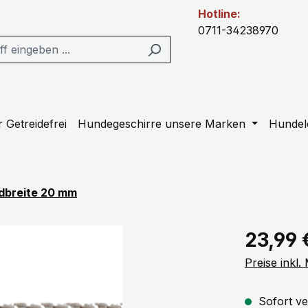
Hotline:
0711-34238970
 Getreidefrei
Hundegeschirre unsere Marken
Hundel
dbreite 20 mm
Regulärer Pr
23,99 
Preise inkl
Sofort ve