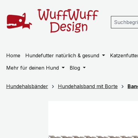
m Hauptinhalt springen
Zur Suche springen
Zur Hauptnavigation springen
Home
Hundefutter natürlich & gesund
Katzenfutter
Mehr für deinen Hund
Blog
Hundehalsbänder
Hundehalsband mit Borte
Ban
Bildergalerie überspringen