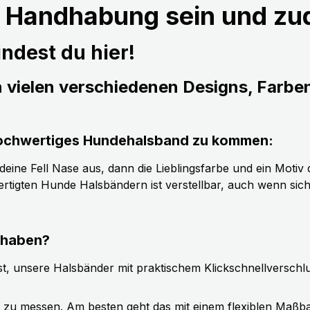
r Handhabung sein und z
ndest du hier!
n vielen verschiedenen Designs, Farbe
s hochwertiges Hundehalsband zu kommen:
ine Fell Nase aus, dann die Lieblingsfarbe und ein Motiv d
tigten Hunde Halsbändern ist verstellbar, auch wenn sic
 haben?
t, unsere Halsbänder mit praktischem Klickschnellverschl
g zu messen. Am besten geht das mit einem flexiblen Maßb