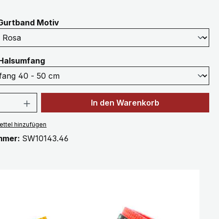
auswählen
Gurtband Motiv
auswählen
Halsumfang
 Anzahl: Gib den gewünschten Wert ein 
In den Warenkorb
ttel hinzufügen
mmer:
SW10143.46