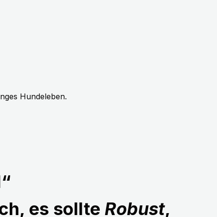
langes Hundeleben.
1“
ch, es sollte
Robust
,