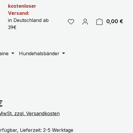
kostenloser
Versand:
in Deutschland ab
0,00 €
Ware
39€
eine
Hundehalsbänder
eis:
€
. MwSt. zzgl. Versandkosten
rfügbar, Lieferzeit: 2-5 Werktage