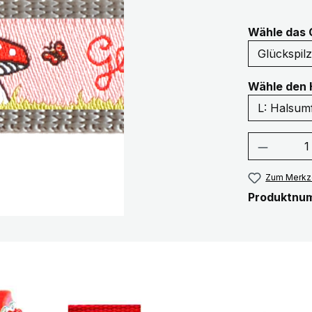
Wähle das 
Wähle den 
Produkt
Zum Merkze
Produktnu