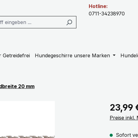
Hotline:
0711-34238970
 Getreidefrei
Hundegeschirre unsere Marken
Hundel
dbreite 20 mm
Regulärer Pr
23,99 
Preise inkl
Sofort ve