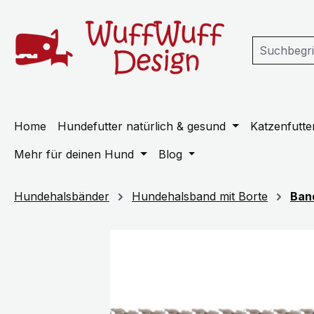
m Hauptinhalt springen
Zur Suche springen
Zur Hauptnavigation springen
Home
Hundefutter natürlich & gesund
Katzenfutter
Mehr für deinen Hund
Blog
Hundehalsbänder
Hundehalsband mit Borte
Ban
Bildergalerie überspringen