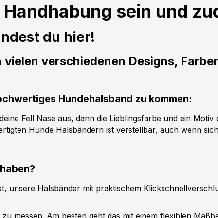
r Handhabung sein und z
ndest du hier!
n vielen verschiedenen Designs, Farbe
s hochwertiges Hundehalsband zu kommen:
ine Fell Nase aus, dann die Lieblingsfarbe und ein Motiv d
tigten Hunde Halsbändern ist verstellbar, auch wenn sic
 haben?
t, unsere Halsbänder mit praktischem Klickschnellverschl
g zu messen. Am besten geht das mit einem flexiblen Maßb