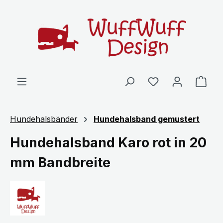
Zum Hauptinhalt springen
Ware
Hundehalsbänder
Hundehalsband gemustert
Hundehalsband Karo rot in 20
mm Bandbreite