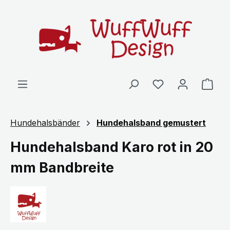
Zum Hauptinhalt springen
Ware
Hundehalsbänder
Hundehalsband gemustert
Hundehalsband Karo rot in 20
mm Bandbreite