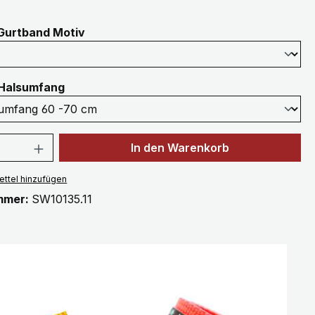
auswählen
Gurtband Motiv
auswählen
Halsumfang
 Anzahl: Gib den gewünschten Wert ein 
In den Warenkorb
ttel hinzufügen
mmer:
SW10135.11