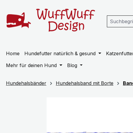
m Hauptinhalt springen
Zur Suche springen
Zur Hauptnavigation springen
Home
Hundefutter natürlich & gesund
Katzenfutter
Mehr für deinen Hund
Blog
Hundehalsbänder
Hundehalsband mit Borte
Ban
Bildergalerie überspringen