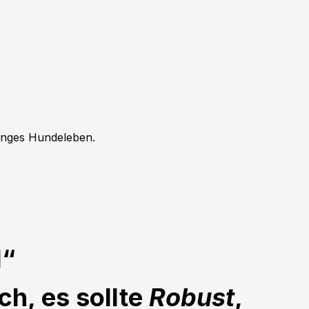
langes Hundeleben.
1“
ch, es sollte
Robust
,