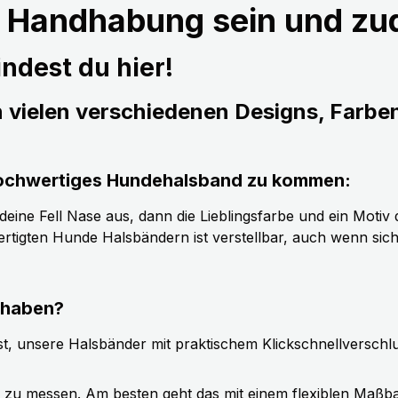
r Handhabung sein und z
ndest du hier!
n vielen verschiedenen Designs, Farbe
s hochwertiges Hundehalsband zu kommen:
ine Fell Nase aus, dann die Lieblingsfarbe und ein Motiv d
tigten Hunde Halsbändern ist verstellbar, auch wenn sic
 haben?
t, unsere Halsbänder mit praktischem Klickschnellverschl
g zu messen. Am besten geht das mit einem flexiblen Maßb