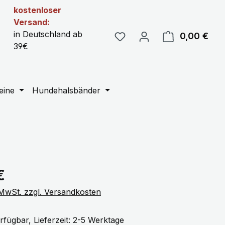
kostenloser
Versand:
in Deutschland ab
0,00 €
Ware
39€
eine
Hundehalsbänder
eis:
€
. MwSt. zzgl. Versandkosten
rfügbar, Lieferzeit: 2-5 Werktage