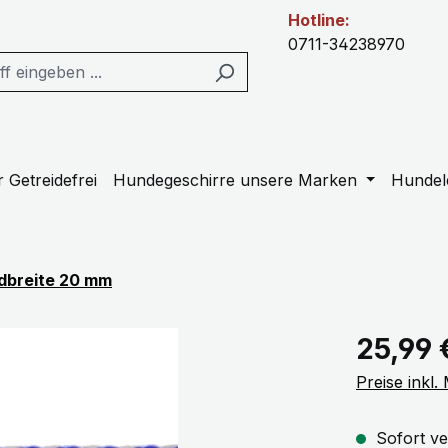
Hotline:
0711-34238970
 Getreidefrei
Hundegeschirre unsere Marken
Hundel
dbreite 20 mm
Regulärer Pr
25,99 
Preise inkl
Sofort ve