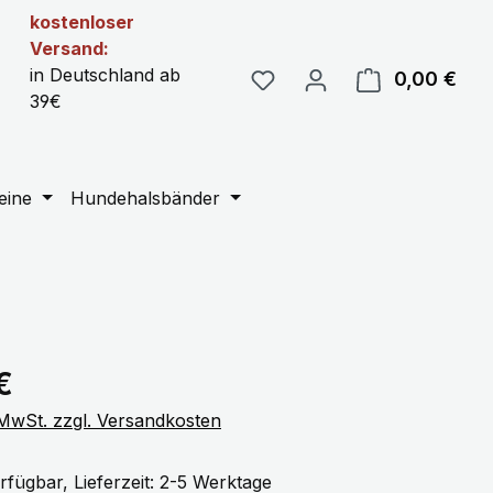
kostenloser
Versand:
in Deutschland ab
0,00 €
Ware
39€
eine
Hundehalsbänder
eis:
€
. MwSt. zzgl. Versandkosten
rfügbar, Lieferzeit: 2-5 Werktage