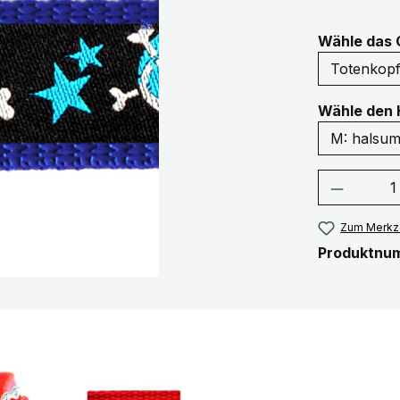
Wähle das 
Wähle den 
Produkt
Zum Merkze
Produktnu