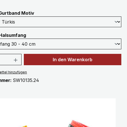
auswählen
Gurtband Motiv
auswählen
Halsumfang
 Anzahl: Gib den gewünschten Wert ein 
In den Warenkorb
ttel hinzufügen
mmer:
SW10135.24