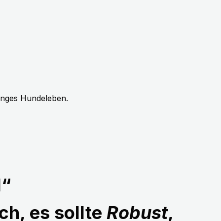
langes Hundeleben.
1“
ch, es sollte
Robust
,