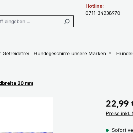
Hotline:
0711-34238970
 Getreidefrei
Hundegeschirre unsere Marken
Hundel
dbreite 20 mm
Regulärer Pr
22,99 
Preise inkl
Sofort ve