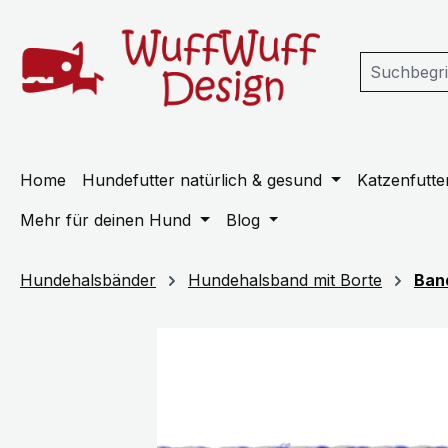
m Hauptinhalt springen
Zur Suche springen
Zur Hauptnavigation springen
Home
Hundefutter natürlich & gesund
Katzenfutter
Mehr für deinen Hund
Blog
Hundehalsbänder
Hundehalsband mit Borte
Ban
Bildergalerie überspringen