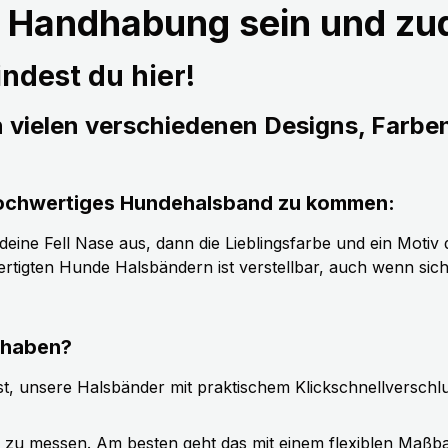
r Handhabung sein und z
ndest du hier!
n vielen verschiedenen Designs, Farbe
s hochwertiges Hundehalsband zu kommen:
ine Fell Nase aus, dann die Lieblingsfarbe und ein Motiv d
tigten Hunde Halsbändern ist verstellbar, auch wenn sic
 haben?
t, unsere Halsbänder mit praktischem Klickschnellverschl
g zu messen. Am besten geht das mit einem flexiblen Maßb