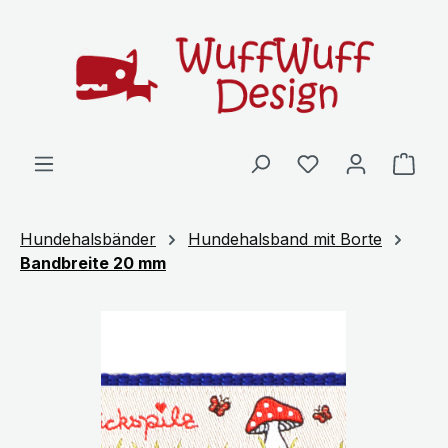
Zum Hauptinhalt springen
Ware
Hundehalsbänder
Hundehalsband mit Borte
Bandbreite 20 mm
Bildergalerie überspringen