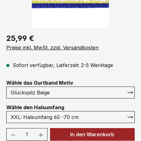
Regulärer Preis:
25,99 €
Preise inkl. MwSt. zzgl. Versandkosten
Sofort verfügbar, Lieferzeit: 2-5 Werktage
auswählen
Wähle das Gurtband Motiv
auswählen
Wähle den Halsumfang
Produkt Anzahl: Gib den gewünschten We
In den Warenkorb