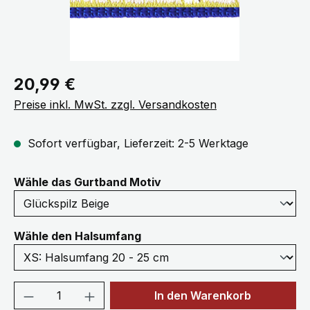
Regulärer Preis:
20,99 €
Preise inkl. MwSt. zzgl. Versandkosten
Sofort verfügbar, Lieferzeit: 2-5 Werktage
auswählen
Wähle das Gurtband Motiv
auswählen
Wähle den Halsumfang
Produkt Anzahl: Gib den gewünschten We
In den Warenkorb