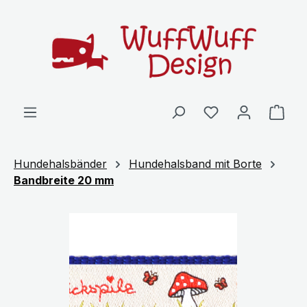
Zum Hauptinhalt springen
Ware
Hundehalsbänder
Hundehalsband mit Borte
Bandbreite 20 mm
Bildergalerie überspringen