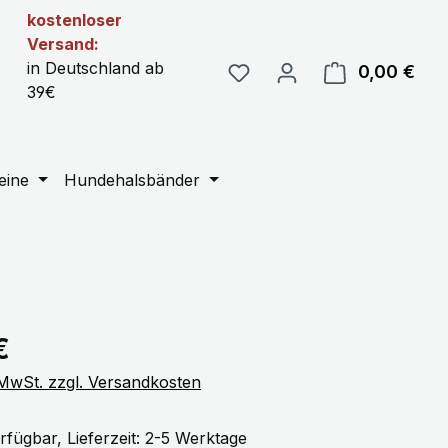
kostenloser
Versand:
in Deutschland ab
0,00 €
Ware
39€
eine
Hundehalsbänder
eis:
€
. MwSt. zzgl. Versandkosten
rfügbar, Lieferzeit: 2-5 Werktage