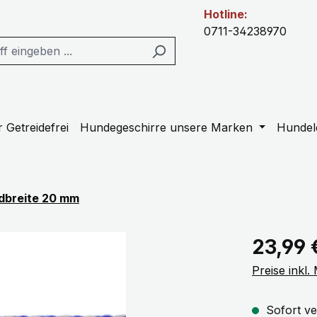
Hotline:
0711-34238970
 Getreidefrei
Hundegeschirre unsere Marken
Hundel
dbreite 20 mm
Regulärer Pr
23,99 
Preise inkl
Sofort ve