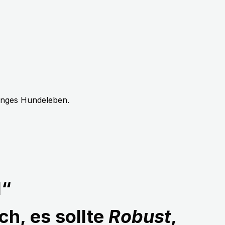
langes Hundeleben.
1“
ch, es sollte
Robust
,