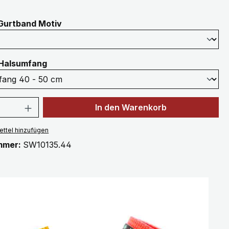
auswählen
Gurtband Motiv
auswählen
Halsumfang
 Anzahl: Gib den gewünschten Wert ein 
In den Warenkorb
ttel hinzufügen
mmer:
SW10135.44