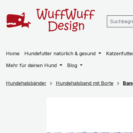
m Hauptinhalt springen
Zur Suche springen
Zur Hauptnavigation springen
Home
Hundefutter natürlich & gesund
Katzenfutter
Mehr für deinen Hund
Blog
Hundehalsbänder
Hundehalsband mit Borte
Ban
Bildergalerie überspringen