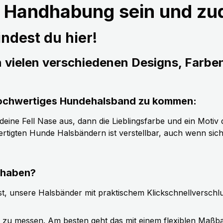
r Handhabung sein und z
ndest du hier!
n vielen verschiedenen Designs, Farbe
s hochwertiges Hundehalsband zu kommen:
ine Fell Nase aus, dann die Lieblingsfarbe und ein Motiv d
tigten Hunde Halsbändern ist verstellbar, auch wenn sic
 haben?
t, unsere Halsbänder mit praktischem Klickschnellverschl
g zu messen. Am besten geht das mit einem flexiblen Maßb