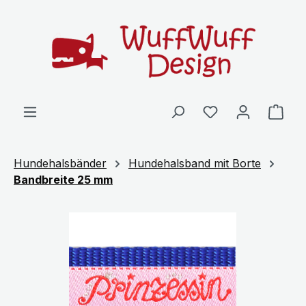
Zum Hauptinhalt springen
Ware
Hundehalsbänder
Hundehalsband mit Borte
Bandbreite 25 mm
Bildergalerie überspringen