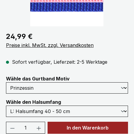
Regulärer Preis:
24,99 €
Preise inkl. MwSt. zzgl. Versandkosten
Sofort verfügbar, Lieferzeit: 2-5 Werktage
auswählen
Wähle das Gurtband Motiv
auswählen
Wähle den Halsumfang
Produkt Anzahl: Gib den gewünschten We
In den Warenkorb