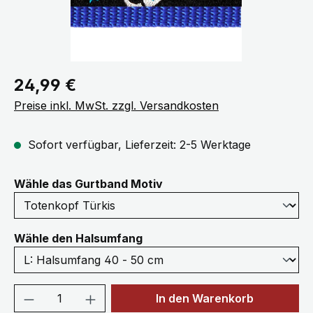
Regulärer Preis:
24,99 €
Preise inkl. MwSt. zzgl. Versandkosten
Sofort verfügbar, Lieferzeit: 2-5 Werktage
auswählen
Wähle das Gurtband Motiv
auswählen
Wähle den Halsumfang
Produkt Anzahl: Gib den gewünschten We
In den Warenkorb