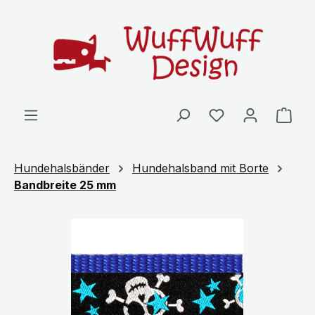
Zum Hauptinhalt springen
Ware
Hundehalsbänder
Hundehalsband mit Borte
Bandbreite 25 mm
Bildergalerie überspringen