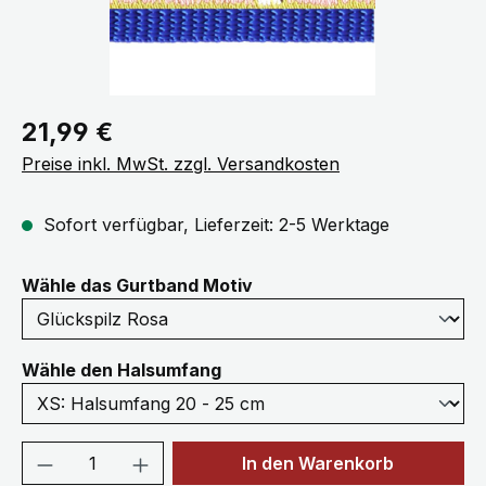
Regulärer Preis:
21,99 €
Preise inkl. MwSt. zzgl. Versandkosten
Sofort verfügbar, Lieferzeit: 2-5 Werktage
auswählen
Wähle das Gurtband Motiv
auswählen
Wähle den Halsumfang
Produkt Anzahl: Gib den gewünschten We
In den Warenkorb