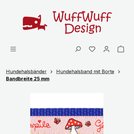
Zum Hauptinhalt springen
Ware
Hundehalsbänder
Hundehalsband mit Borte
Bandbreite 25 mm
Bildergalerie überspringen