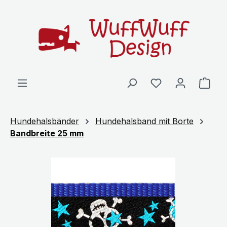
Zum Hauptinhalt springen
Ware
Hundehalsbänder
Hundehalsband mit Borte
Bandbreite 25 mm
Bildergalerie überspringen