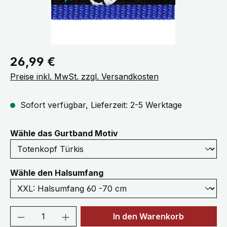
Regulärer Preis:
26,99 €
Preise inkl. MwSt. zzgl. Versandkosten
Sofort verfügbar, Lieferzeit: 2-5 Werktage
auswählen
Wähle das Gurtband Motiv
auswählen
Wähle den Halsumfang
Produkt Anzahl: Gib den gewünschten We
In den Warenkorb