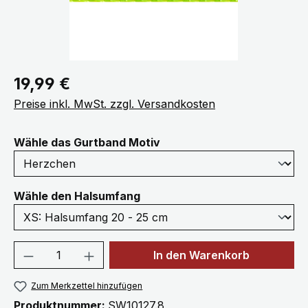
Regulärer Preis:
19,99 €
Preise inkl. MwSt. zzgl. Versandkosten
auswählen
Wähle das Gurtband Motiv
auswählen
Wähle den Halsumfang
Produkt Anzahl: Gib den gewünschten We
In den Warenkorb
Zum Merkzettel hinzufügen
Produktnummer:
SW10127.8