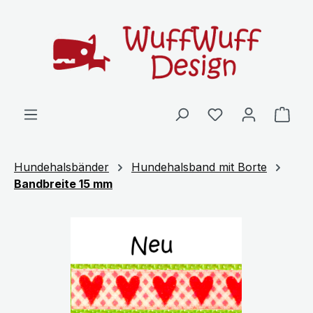
Zum Hauptinhalt springen
Ware
Hundehalsbänder
Hundehalsband mit Borte
Bandbreite 15 mm
Bildergalerie überspringen