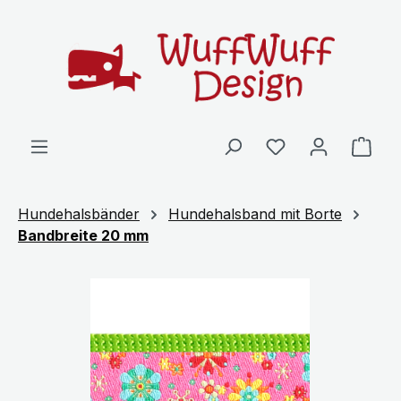
Zum Hauptinhalt springen
Ware
Hundehalsbänder
Hundehalsband mit Borte
Bandbreite 20 mm
Bildergalerie überspringen