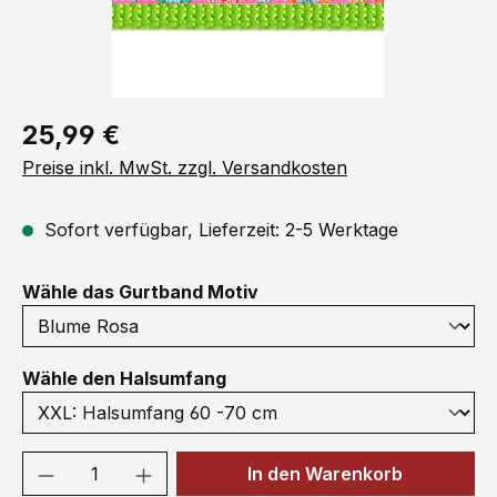
Regulärer Preis:
25,99 €
Preise inkl. MwSt. zzgl. Versandkosten
Sofort verfügbar, Lieferzeit: 2-5 Werktage
auswählen
Wähle das Gurtband Motiv
auswählen
Wähle den Halsumfang
Produkt Anzahl: Gib den gewünschten We
In den Warenkorb