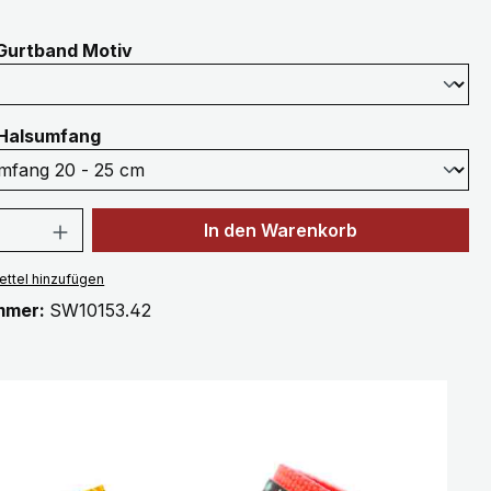
auswählen
Gurtband Motiv
auswählen
Halsumfang
 Anzahl: Gib den gewünschten Wert ein 
In den Warenkorb
ttel hinzufügen
mmer:
SW10153.42