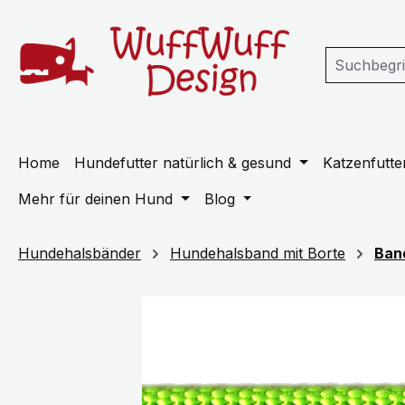
m Hauptinhalt springen
Zur Suche springen
Zur Hauptnavigation springen
Home
Hundefutter natürlich & gesund
Katzenfutter
Mehr für deinen Hund
Blog
Hundehalsbänder
Hundehalsband mit Borte
Ban
Bildergalerie überspringen