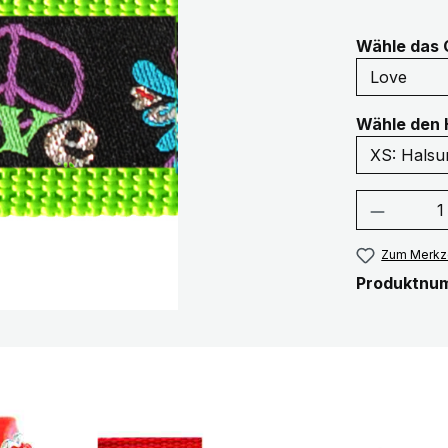
Wähle das 
Wähle den 
Produkt
Zum Merkze
Produktnu