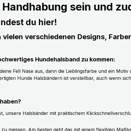
r Handhabung sein und z
ndest du hier!
n vielen verschiedenen Designs, Farbe
s hochwertiges Hundehalsband zu kommen:
ine Fell Nase aus, dann die Lieblingsfarbe und ein Motiv d
tigten Hunde Halsbändern ist verstellbar, auch wenn sic
 haben?
t, unsere Halsbänder mit praktischem Klickschnellverschl
g zu messen. Am besten geht das mit einem flexiblen Maßb