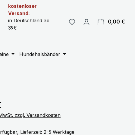
kostenloser
Versand:
in Deutschland ab
0,00 €
Ware
39€
eine
Hundehalsbänder
eis:
€
. MwSt. zzgl. Versandkosten
rfügbar, Lieferzeit: 2-5 Werktage