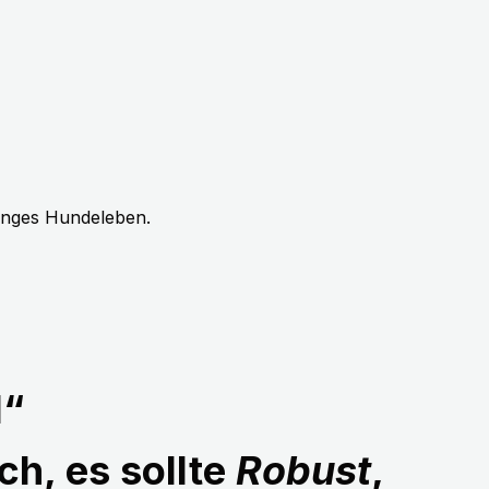
langes Hundeleben.
1“
ch, es sollte
Robust
,