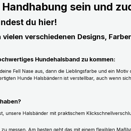
r Handhabung sein und z
ndest du hier!
n vielen verschiedenen Designs, Farbe
s hochwertiges Hundehalsband zu kommen:
ine Fell Nase aus, dann die Lieblingsfarbe und ein Motiv d
tigten Hunde Halsbändern ist verstellbar, auch wenn sic
 haben?
t, unsere Halsbänder mit praktischem Klickschnellverschl
g zu messen. Am besten geht das mit einem flexiblen Maßb