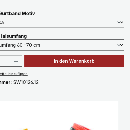
auswählen
Gurtband Motiv
auswählen
Halsumfang
 Anzahl: Gib den gewünschten Wert ein 
In den Warenkorb
ttel hinzufügen
mmer:
SW10126.12