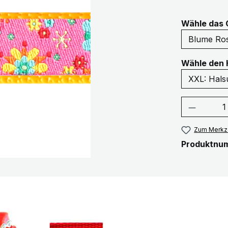
Wähle das 
Wähle den 
Produkt
Zum Merkze
Produktnu