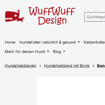
m Hauptinhalt springen
Zur Suche springen
Zur Hauptnavigation springen
Home
Hundefutter natürlich & gesund
Katzenfutter
Mehr für deinen Hund
Blog
Hundehalsbänder
Hundehalsband mit Borte
Ban
Bildergalerie überspringen