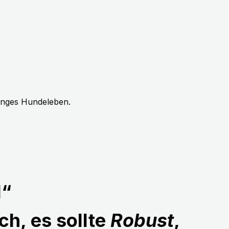
langes Hundeleben.
1“
ch, es sollte
Robust
,