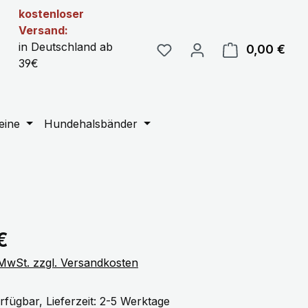
kostenloser
Versand:
in Deutschland ab
0,00 €
Ware
39€
eine
Hundehalsbänder
eis:
€
. MwSt. zzgl. Versandkosten
rfügbar, Lieferzeit: 2-5 Werktage