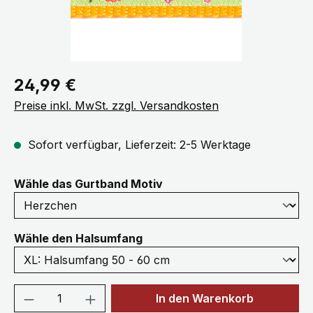
Regulärer Preis:
24,99 €
Preise inkl. MwSt. zzgl. Versandkosten
Sofort verfügbar, Lieferzeit: 2-5 Werktage
auswählen
Wähle das Gurtband Motiv
auswählen
Wähle den Halsumfang
Produkt Anzahl: Gib den gewünschten We
In den Warenkorb