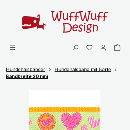
Zum Hauptinhalt springen
Ware
Hundehalsbänder
Hundehalsband mit Borte
Bandbreite 20 mm
Bildergalerie überspringen