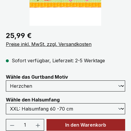
Regulärer Preis:
25,99 €
Preise inkl. MwSt. zzgl. Versandkosten
Sofort verfügbar, Lieferzeit: 2-5 Werktage
auswählen
Wähle das Gurtband Motiv
auswählen
Wähle den Halsumfang
Produkt Anzahl: Gib den gewünschten We
In den Warenkorb