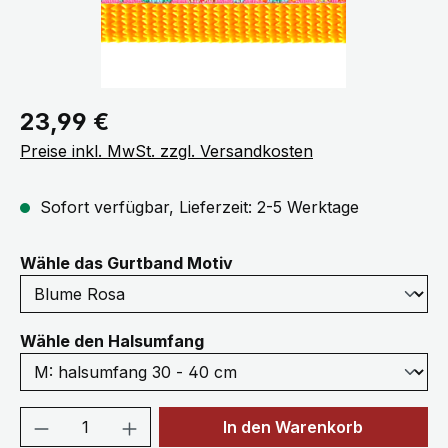
Regulärer Preis:
23,99 €
Preise inkl. MwSt. zzgl. Versandkosten
Sofort verfügbar, Lieferzeit: 2-5 Werktage
auswählen
Wähle das Gurtband Motiv
auswählen
Wähle den Halsumfang
Produkt Anzahl: Gib den gewünschten We
In den Warenkorb