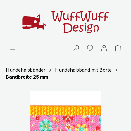
Zum Hauptinhalt springen
Ware
Hundehalsbänder
Hundehalsband mit Borte
Bandbreite 25 mm
Bildergalerie überspringen