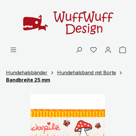
Zum Hauptinhalt springen
Ware
Hundehalsbänder
Hundehalsband mit Borte
Bandbreite 25 mm
Bildergalerie überspringen