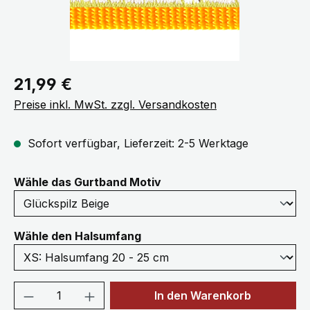
Regulärer Preis:
21,99 €
Preise inkl. MwSt. zzgl. Versandkosten
Sofort verfügbar, Lieferzeit: 2-5 Werktage
auswählen
Wähle das Gurtband Motiv
auswählen
Wähle den Halsumfang
Produkt Anzahl: Gib den gewünschten We
In den Warenkorb