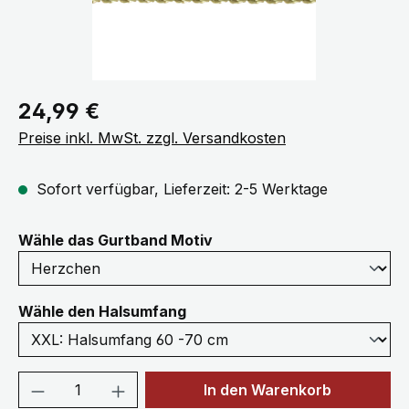
Regulärer Preis:
24,99 €
Preise inkl. MwSt. zzgl. Versandkosten
Sofort verfügbar, Lieferzeit: 2-5 Werktage
auswählen
Wähle das Gurtband Motiv
auswählen
Wähle den Halsumfang
Produkt Anzahl: Gib den gewünschten We
In den Warenkorb