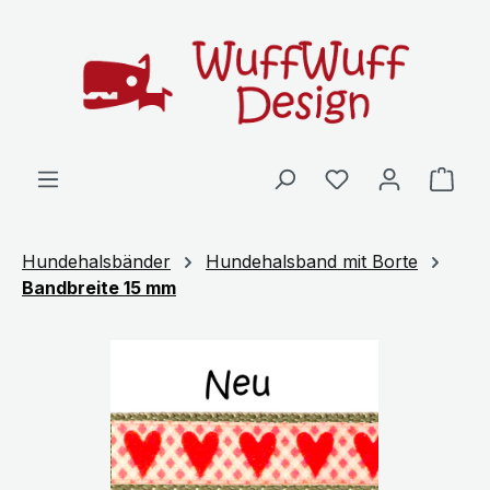
Zum Hauptinhalt springen
Ware
Hundehalsbänder
Hundehalsband mit Borte
Bandbreite 15 mm
Bildergalerie überspringen