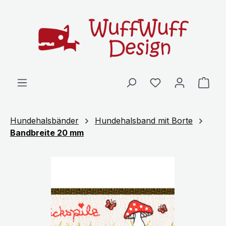
Zum Hauptinhalt springen
Ware
Hundehalsbänder
Hundehalsband mit Borte
Bandbreite 20 mm
Bildergalerie überspringen