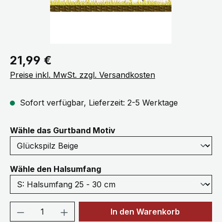
Regulärer Preis:
21,99 €
Preise inkl. MwSt. zzgl. Versandkosten
Sofort verfügbar, Lieferzeit: 2-5 Werktage
auswählen
Wähle das Gurtband Motiv
auswählen
Wähle den Halsumfang
Produkt Anzahl: Gib den gewünschten We
In den Warenkorb