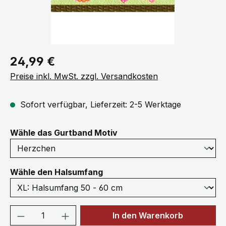
Regulärer Preis:
24,99 €
Preise inkl. MwSt. zzgl. Versandkosten
Sofort verfügbar, Lieferzeit: 2-5 Werktage
auswählen
Wähle das Gurtband Motiv
auswählen
Wähle den Halsumfang
Produkt Anzahl: Gib den gewünschten We
In den Warenkorb