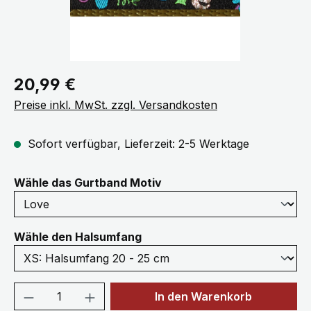
Regulärer Preis:
20,99 €
Preise inkl. MwSt. zzgl. Versandkosten
Sofort verfügbar, Lieferzeit: 2-5 Werktage
auswählen
Wähle das Gurtband Motiv
auswählen
Wähle den Halsumfang
Produkt Anzahl: Gib den gewünschten We
In den Warenkorb