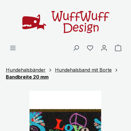
Zum Hauptinhalt springen
Ware
Hundehalsbänder
Hundehalsband mit Borte
Bandbreite 20 mm
Bildergalerie überspringen