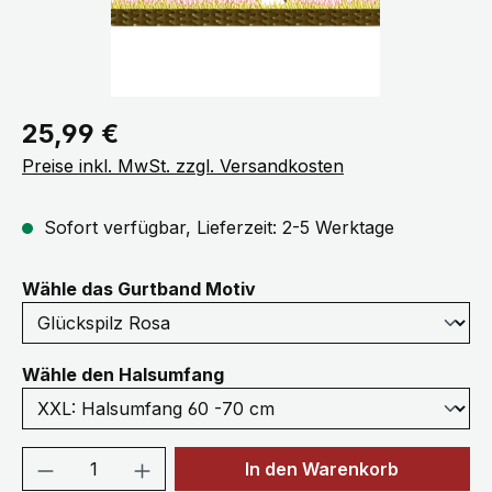
Regulärer Preis:
25,99 €
Preise inkl. MwSt. zzgl. Versandkosten
Sofort verfügbar, Lieferzeit: 2-5 Werktage
auswählen
Wähle das Gurtband Motiv
auswählen
Wähle den Halsumfang
Produkt Anzahl: Gib den gewünschten We
In den Warenkorb