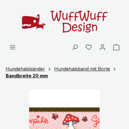
Zum Hauptinhalt springen
Ware
Hundehalsbänder
Hundehalsband mit Borte
Bandbreite 20 mm
Bildergalerie überspringen