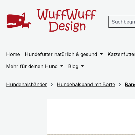
m Hauptinhalt springen
Zur Suche springen
Zur Hauptnavigation springen
Home
Hundefutter natürlich & gesund
Katzenfutter
Mehr für deinen Hund
Blog
Hundehalsbänder
Hundehalsband mit Borte
Ban
Bildergalerie überspringen