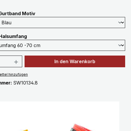
auswählen
Gurtband Motiv
auswählen
Halsumfang
 Anzahl: Gib den gewünschten Wert ein 
In den Warenkorb
ttel hinzufügen
mmer:
SW10134.8