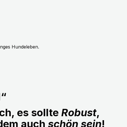
langes Hundeleben.
1“
ch, es sollte
Robust
,
udem auch
schön sein
!