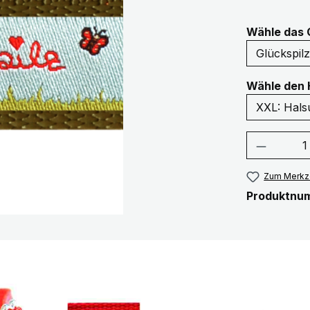
Wähle das 
Wähle den 
Produkt
Zum Merkze
Produktnu