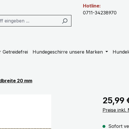
Hotline:
0711-34238970
 Getreidefrei
Hundegeschirre unsere Marken
Hundel
dbreite 20 mm
Regulärer Pr
25,99 
Preise inkl
Sofort ve