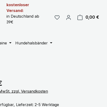
kostenloser
Versand:
in Deutschland ab
0,00 €
Ware
39€
eine
Hundehalsbänder
eis:
€
. MwSt. zzgl. Versandkosten
rfügbar, Lieferzeit: 2-5 Werktage