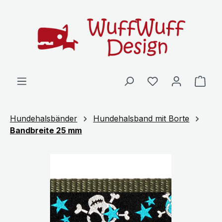
Zum Hauptinhalt springen
Ware
Hundehalsbänder
Hundehalsband mit Borte
Bandbreite 25 mm
Bildergalerie überspringen