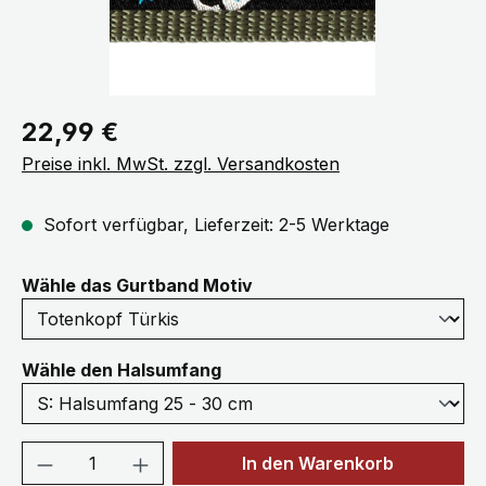
Regulärer Preis:
22,99 €
Preise inkl. MwSt. zzgl. Versandkosten
Sofort verfügbar, Lieferzeit: 2-5 Werktage
auswählen
Wähle das Gurtband Motiv
auswählen
Wähle den Halsumfang
Produkt Anzahl: Gib den gewünschten We
In den Warenkorb