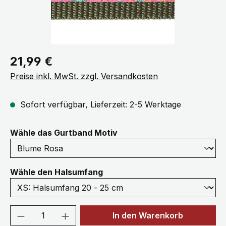
Regulärer Preis:
21,99 €
Preise inkl. MwSt. zzgl. Versandkosten
Sofort verfügbar, Lieferzeit: 2-5 Werktage
auswählen
Wähle das Gurtband Motiv
auswählen
Wähle den Halsumfang
Produkt Anzahl: Gib den gewünschten We
In den Warenkorb