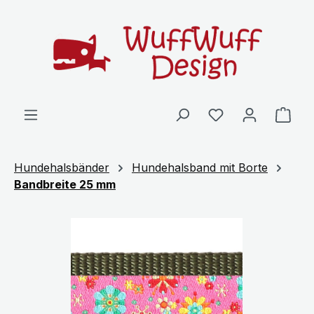
Zum Hauptinhalt springen
Ware
Hundehalsbänder
Hundehalsband mit Borte
Bandbreite 25 mm
Bildergalerie überspringen