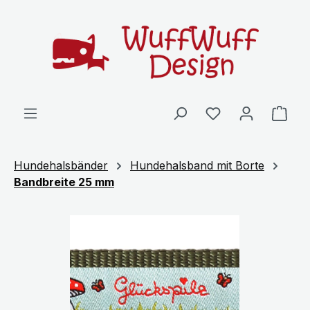
Zum Hauptinhalt springen
Ware
Hundehalsbänder
Hundehalsband mit Borte
Bandbreite 25 mm
Bildergalerie überspringen