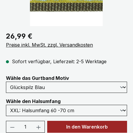
Regulärer Preis:
26,99 €
Preise inkl. MwSt. zzgl. Versandkosten
Sofort verfügbar, Lieferzeit: 2-5 Werktage
auswählen
Wähle das Gurtband Motiv
auswählen
Wähle den Halsumfang
Produkt Anzahl: Gib den gewünschten We
In den Warenkorb