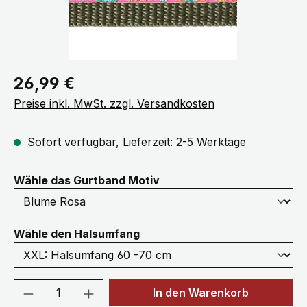
Regulärer Preis:
26,99 €
Preise inkl. MwSt. zzgl. Versandkosten
Sofort verfügbar, Lieferzeit: 2-5 Werktage
auswählen
Wähle das Gurtband Motiv
auswählen
Wähle den Halsumfang
Produkt Anzahl: Gib den gewünschten We
In den Warenkorb