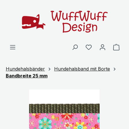
Zum Hauptinhalt springen
Ware
Hundehalsbänder
Hundehalsband mit Borte
Bandbreite 25 mm
Bildergalerie überspringen