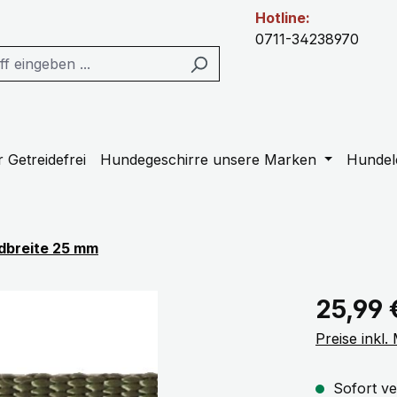
Hotline:
0711-34238970
 Getreidefrei
Hundegeschirre unsere Marken
Hundel
dbreite 25 mm
Regulärer Pr
25,99 
Preise inkl
Sofort ve