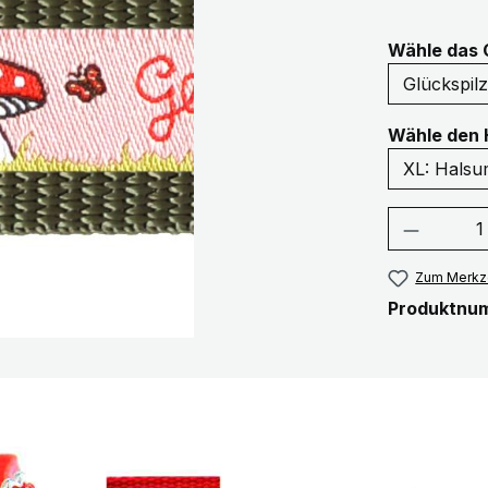
Wähle das 
Wähle den 
Produkt
Zum Merkze
Produktnu