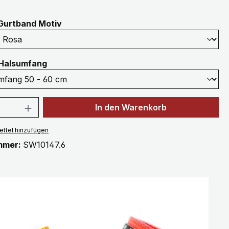
auswählen
Gurtband Motiv
auswählen
Halsumfang
 Anzahl: Gib den gewünschten Wert ein 
In den Warenkorb
ttel hinzufügen
mmer:
SW10147.6