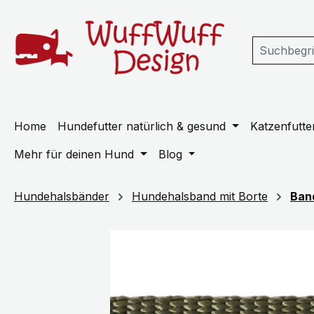
m Hauptinhalt springen
Zur Suche springen
Zur Hauptnavigation springen
Home
Hundefutter natürlich & gesund
Katzenfutter
Mehr für deinen Hund
Blog
Hundehalsbänder
Hundehalsband mit Borte
Ban
Bildergalerie überspringen