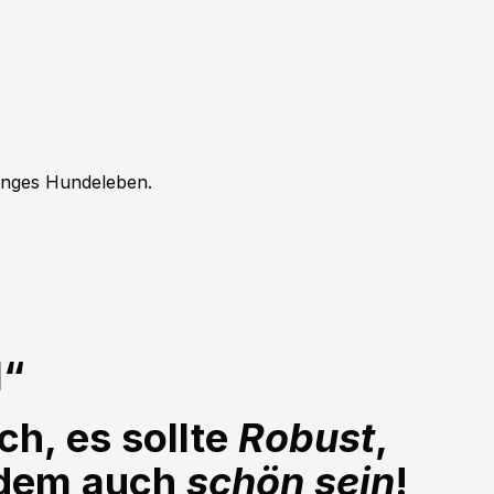
langes Hundeleben.
1“
ch, es sollte
Robust
,
udem auch
schön sein
!