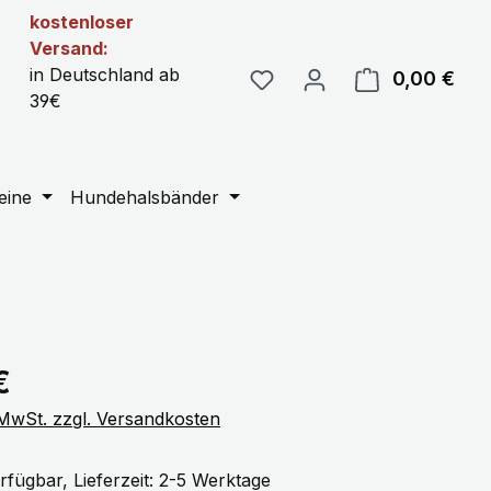
kostenloser
Versand:
in Deutschland ab
0,00 €
Ware
39€
eine
Hundehalsbänder
eis:
€
. MwSt. zzgl. Versandkosten
rfügbar, Lieferzeit: 2-5 Werktage