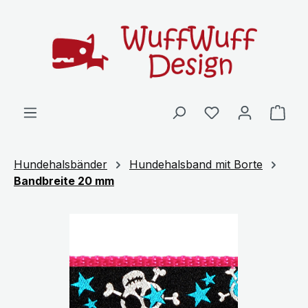
Zum Hauptinhalt springen
Ware
Hundehalsbänder
Hundehalsband mit Borte
Bandbreite 20 mm
Bildergalerie überspringen