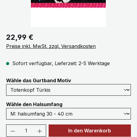
Regulärer Preis:
22,99 €
Preise inkl. MwSt. zzgl. Versandkosten
Sofort verfügbar, Lieferzeit: 2-5 Werktage
auswählen
Wähle das Gurtband Motiv
auswählen
Wähle den Halsumfang
Produkt Anzahl: Gib den gewünschten We
In den Warenkorb