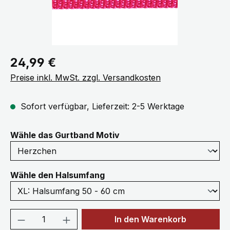
Regulärer Preis:
24,99 €
Preise inkl. MwSt. zzgl. Versandkosten
Sofort verfügbar, Lieferzeit: 2-5 Werktage
auswählen
Wähle das Gurtband Motiv
auswählen
Wähle den Halsumfang
Produkt Anzahl: Gib den gewünschten We
In den Warenkorb