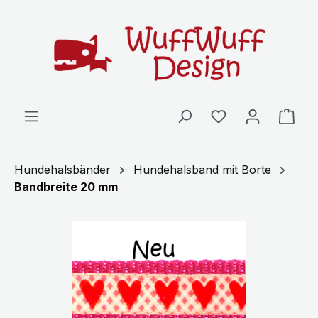
Zum Hauptinhalt springen
Ware
Hundehalsbänder
Hundehalsband mit Borte
Bandbreite 20 mm
Bildergalerie überspringen