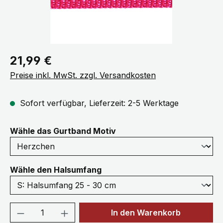
Regulärer Preis:
21,99 €
Preise inkl. MwSt. zzgl. Versandkosten
Sofort verfügbar, Lieferzeit: 2-5 Werktage
auswählen
Wähle das Gurtband Motiv
auswählen
Wähle den Halsumfang
Produkt Anzahl: Gib den gewünschten We
In den Warenkorb