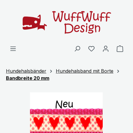
Zum Hauptinhalt springen
Ware
Hundehalsbänder
Hundehalsband mit Borte
Bandbreite 20 mm
Bildergalerie überspringen