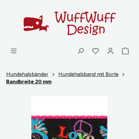
Zum Hauptinhalt springen
Ware
Hundehalsbänder
Hundehalsband mit Borte
Bandbreite 20 mm
Bildergalerie überspringen