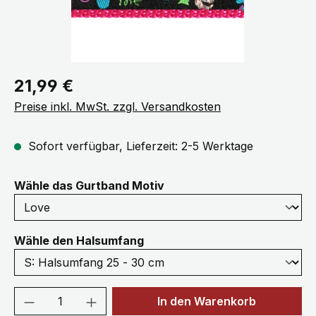
Regulärer Preis:
21,99 €
Preise inkl. MwSt. zzgl. Versandkosten
Sofort verfügbar, Lieferzeit: 2-5 Werktage
auswählen
Wähle das Gurtband Motiv
auswählen
Wähle den Halsumfang
Produkt Anzahl: Gib den gewünschten We
In den Warenkorb