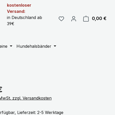
kostenloser
Versand:
in Deutschland ab
0,00 €
Ware
39€
eine
Hundehalsbänder
eis:
€
. MwSt. zzgl. Versandkosten
rfügbar, Lieferzeit: 2-5 Werktage