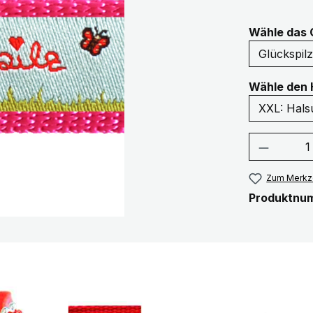
Wähle das 
Wähle den 
Produkt
Zum Merkze
Produktnu