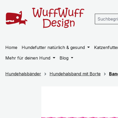
m Hauptinhalt springen
Zur Suche springen
Zur Hauptnavigation springen
Home
Hundefutter natürlich & gesund
Katzenfutter
Mehr für deinen Hund
Blog
Hundehalsbänder
Hundehalsband mit Borte
Ban
Bildergalerie überspringen