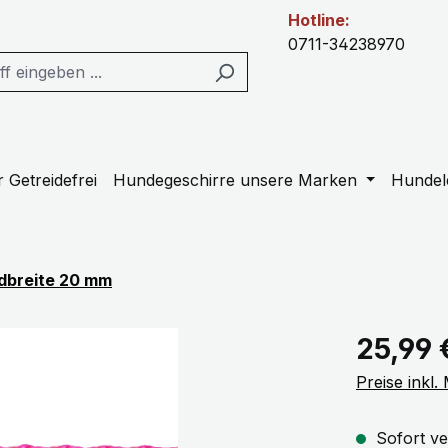
Hotline:
0711-34238970
 Getreidefrei
Hundegeschirre unsere Marken
Hundel
dbreite 20 mm
Regulärer Pr
25,99 
Preise inkl
Sofort ve