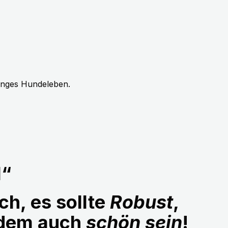
langes Hundeleben.
1“
ch, es sollte
Robust
,
udem auch
schön sein
!