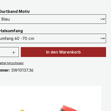
auswählen
Gurtband Motiv
auswählen
Halsumfang
 Anzahl: Gib den gewünschten Wert ein 
In den Warenkorb
ttel hinzufügen
mmer:
SW10137.36