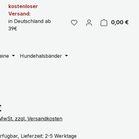
kostenloser
Versand:
in Deutschland ab
0,00 €
Ware
39€
eine
Hundehalsbänder
eis:
€
. MwSt. zzgl. Versandkosten
rfügbar, Lieferzeit: 2-5 Werktage