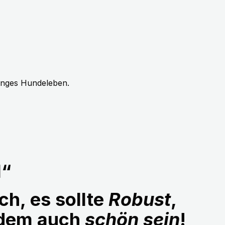
langes Hundeleben.
1“
ch, es sollte
Robust
,
udem auch
schön sein
!