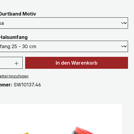
auswählen
Gurtband Motiv
auswählen
Halsumfang
 Anzahl: Gib den gewünschten Wert ein 
In den Warenkorb
ttel hinzufügen
mmer:
SW10137.46