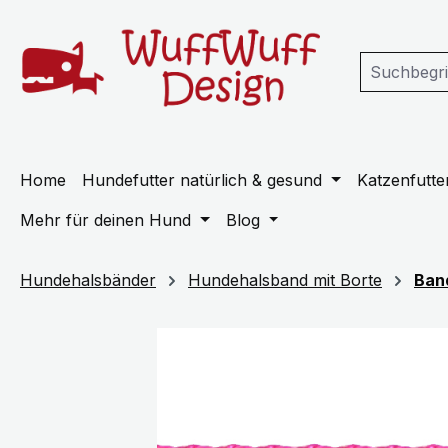
m Hauptinhalt springen
Zur Suche springen
Zur Hauptnavigation springen
Home
Hundefutter natürlich & gesund
Katzenfutter
Mehr für deinen Hund
Blog
Hundehalsbänder
Hundehalsband mit Borte
Ban
Bildergalerie überspringen