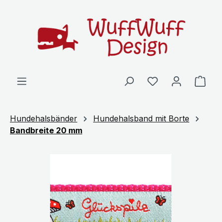
Zum Hauptinhalt springen
Ware
Hundehalsbänder
Hundehalsband mit Borte
Bandbreite 20 mm
Bildergalerie überspringen