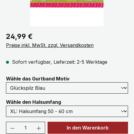
Regulärer Preis:
24,99 €
Preise inkl. MwSt. zzgl. Versandkosten
Sofort verfügbar, Lieferzeit: 2-5 Werktage
auswählen
Wähle das Gurtband Motiv
auswählen
Wähle den Halsumfang
Produkt Anzahl: Gib den gewünschten We
In den Warenkorb