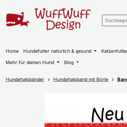
m Hauptinhalt springen
Zur Suche springen
Zur Hauptnavigation springen
Home
Hundefutter natürlich & gesund
Katzenfutter
Mehr für deinen Hund
Blog
Hundehalsbänder
Hundehalsband mit Borte
Ban
Bildergalerie überspringen