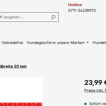
Hotline:
0711-34238970
 Getreidefrei
Hundegeschirre unsere Marken
Hundel
dbreite 20 mm
Regulärer Pr
23,99 
Preise inkl
Sofort ve