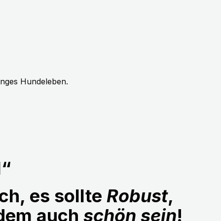
langes Hundeleben.
1“
ch, es sollte
Robust
,
udem auch
schön sein
!