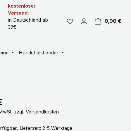
kostenloser
Versand:
in Deutschland ab
0,00 €
Ware
39€
eine
Hundehalsbänder
eis:
€
. MwSt. zzgl. Versandkosten
rfügbar, Lieferzeit: 2-5 Werktage