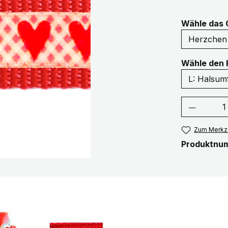
Wähle das 
Wähle den 
Produkt
Zum Merkze
Produktnu