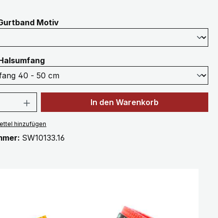
auswählen
Gurtband Motiv
auswählen
Halsumfang
 Anzahl: Gib den gewünschten Wert ein 
In den Warenkorb
ttel hinzufügen
mmer:
SW10133.16