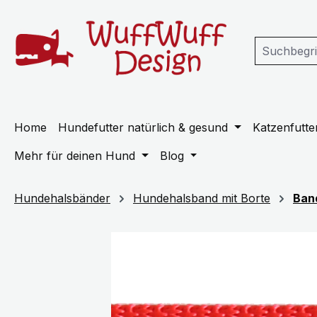
m Hauptinhalt springen
Zur Suche springen
Zur Hauptnavigation springen
Home
Hundefutter natürlich & gesund
Katzenfutter
Mehr für deinen Hund
Blog
Hundehalsbänder
Hundehalsband mit Borte
Ban
Bildergalerie überspringen