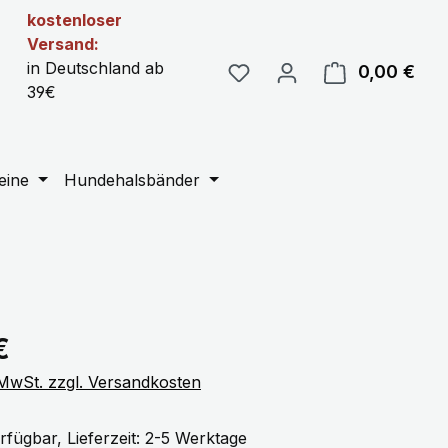
kostenloser
Versand:
in Deutschland ab
0,00 €
Ware
39€
eine
Hundehalsbänder
eis:
€
. MwSt. zzgl. Versandkosten
rfügbar, Lieferzeit: 2-5 Werktage