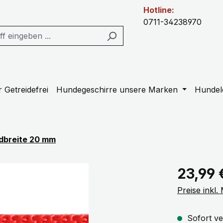
Hotline:
0711-34238970
 Getreidefrei
Hundegeschirre unsere Marken
Hundel
dbreite 20 mm
Regulärer Pr
23,99 
Preise inkl
Sofort ve