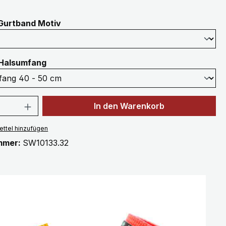
auswählen
Gurtband Motiv
auswählen
Halsumfang
 Anzahl: Gib den gewünschten Wert ein 
In den Warenkorb
ttel hinzufügen
mmer:
SW10133.32