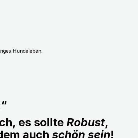
langes Hundeleben.
1“
ch, es sollte
Robust
,
udem auch
schön sein
!