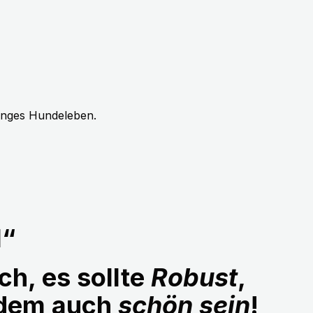
langes Hundeleben.
1“
ch, es sollte
Robust
,
udem auch
schön sein
!