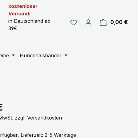
kostenloser
Versand:
in Deutschland ab
0,00 €
Ware
39€
eine
Hundehalsbänder
eis:
€
. MwSt. zzgl. Versandkosten
rfügbar, Lieferzeit: 2-5 Werktage