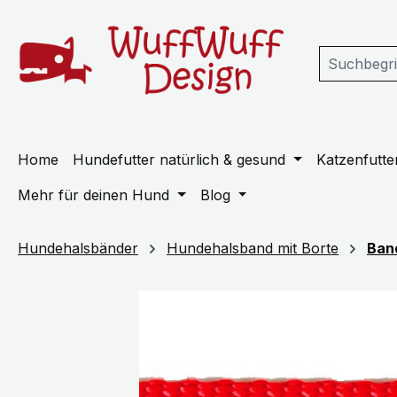
m Hauptinhalt springen
Zur Suche springen
Zur Hauptnavigation springen
Home
Hundefutter natürlich & gesund
Katzenfutter
Mehr für deinen Hund
Blog
Hundehalsbänder
Hundehalsband mit Borte
Ban
Bildergalerie überspringen