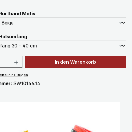
auswählen
Gurtband Motiv
auswählen
Halsumfang
 Anzahl: Gib den gewünschten Wert ein 
In den Warenkorb
ttel hinzufügen
mmer:
SW10146.14