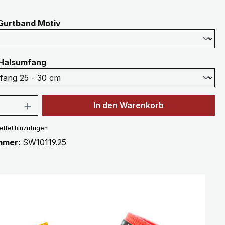
auswählen
Gurtband Motiv
auswählen
Halsumfang
 Anzahl: Gib den gewünschten Wert ein 
In den Warenkorb
ttel hinzufügen
mmer:
SW10119.25