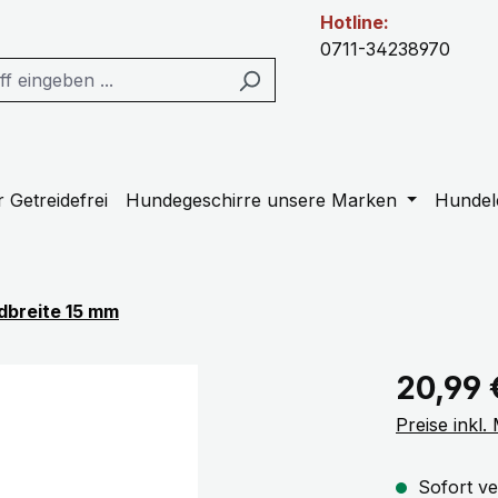
Hotline:
0711-34238970
 Getreidefrei
Hundegeschirre unsere Marken
Hundel
dbreite 15 mm
Regulärer Pr
20,99 
Preise inkl
Sofort ve