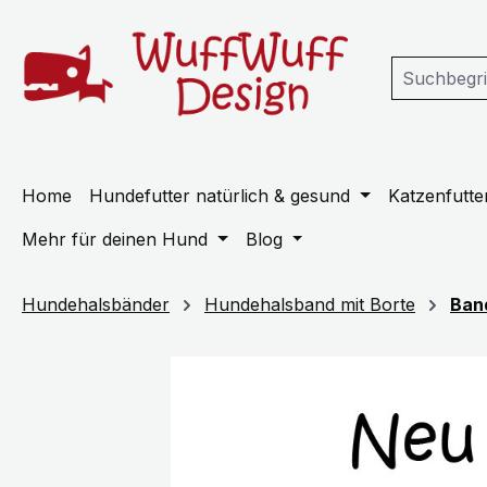
m Hauptinhalt springen
Zur Suche springen
Zur Hauptnavigation springen
Home
Hundefutter natürlich & gesund
Katzenfutter
Mehr für deinen Hund
Blog
Hundehalsbänder
Hundehalsband mit Borte
Ban
Bildergalerie überspringen