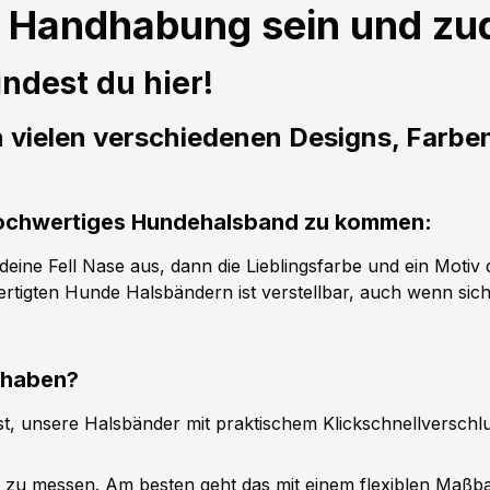
r Handhabung sein und z
ndest du hier!
n vielen verschiedenen Designs, Farbe
s hochwertiges Hundehalsband zu kommen:
ine Fell Nase aus, dann die Lieblingsfarbe und ein Motiv d
tigten Hunde Halsbändern ist verstellbar, auch wenn sic
 haben?
t, unsere Halsbänder mit praktischem Klickschnellverschl
g zu messen. Am besten geht das mit einem flexiblen Maßb