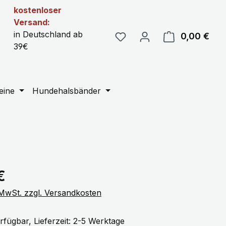
kostenloser
Versand:
in Deutschland ab
0,00 €
Ware
39€
eine
Hundehalsbänder
eis:
€
. MwSt. zzgl. Versandkosten
rfügbar, Lieferzeit: 2-5 Werktage