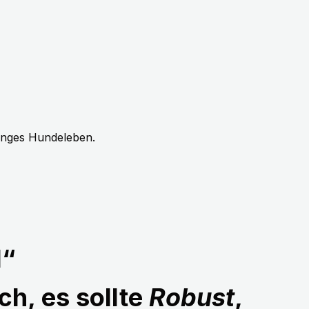
langes Hundeleben.
1“
ch, es sollte
Robust
,