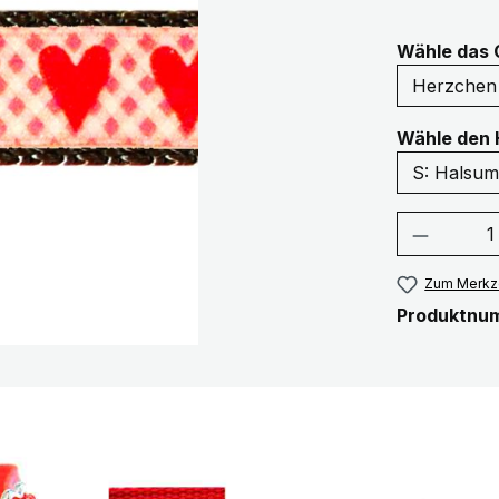
Wähle das 
Wähle den 
Produkt
Zum Merkze
Produktnu