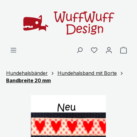
Zum Hauptinhalt springen
Ware
Hundehalsbänder
Hundehalsband mit Borte
Bandbreite 20 mm
Bildergalerie überspringen