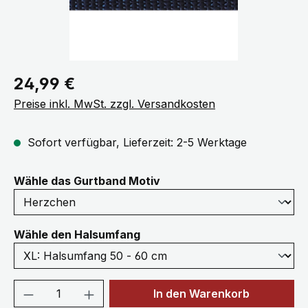
Regulärer Preis:
24,99 €
Preise inkl. MwSt. zzgl. Versandkosten
Sofort verfügbar, Lieferzeit: 2-5 Werktage
auswählen
Wähle das Gurtband Motiv
auswählen
Wähle den Halsumfang
Produkt Anzahl: Gib den gewünschten We
In den Warenkorb