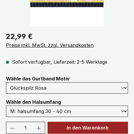
Regulärer Preis:
22,99 €
Preise inkl. MwSt. zzgl. Versandkosten
Sofort verfügbar, Lieferzeit: 2-5 Werktage
auswählen
Wähle das Gurtband Motiv
auswählen
Wähle den Halsumfang
Produkt Anzahl: Gib den gewünschten We
In den Warenkorb