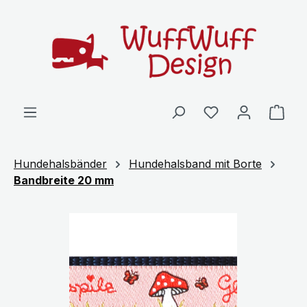
Zum Hauptinhalt springen
Ware
Hundehalsbänder
Hundehalsband mit Borte
Bandbreite 20 mm
Bildergalerie überspringen