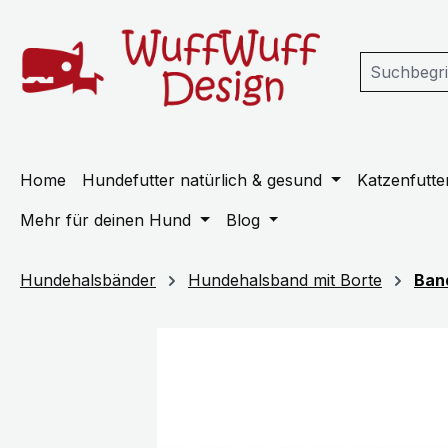
m Hauptinhalt springen
Zur Suche springen
Zur Hauptnavigation springen
Home
Hundefutter natürlich & gesund
Katzenfutter
Mehr für deinen Hund
Blog
Hundehalsbänder
Hundehalsband mit Borte
Ban
Bildergalerie überspringen