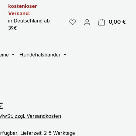
kostenloser
Versand:
in Deutschland ab
0,00 €
Ware
39€
eine
Hundehalsbänder
eis:
€
. MwSt. zzgl. Versandkosten
rfügbar, Lieferzeit: 2-5 Werktage