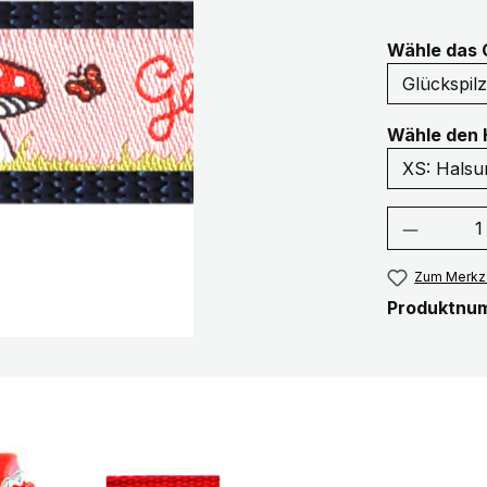
Wähle das 
Wähle den 
Produkt
Zum Merkze
Produktnu