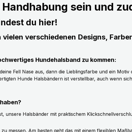
r Handhabung sein und z
ndest du hier!
n vielen verschiedenen Designs, Farbe
s hochwertiges Hundehalsband zu kommen:
ine Fell Nase aus, dann die Lieblingsfarbe und ein Motiv d
tigten Hunde Halsbändern ist verstellbar, auch wenn sic
 haben?
t, unsere Halsbänder mit praktischem Klickschnellverschl
g zu messen. Am besten geht das mit einem flexiblen Maßb