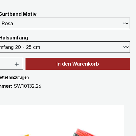
auswählen
Gurtband Motiv
auswählen
Halsumfang
 Anzahl: Gib den gewünschten Wert ein 
In den Warenkorb
ttel hinzufügen
mmer:
SW10132.26