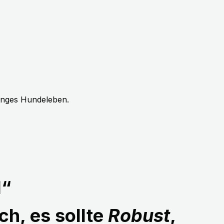
langes Hundeleben.
1“
ch, es sollte
Robust
,