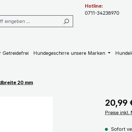
Hotline:
0711-34238970
 Getreidefrei
Hundegeschirre unsere Marken
Hundel
dbreite 20 mm
Regulärer Pr
20,99 
Preise inkl
Sofort ve